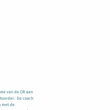
ame van de OR aan
stuurder. De coach
n met de