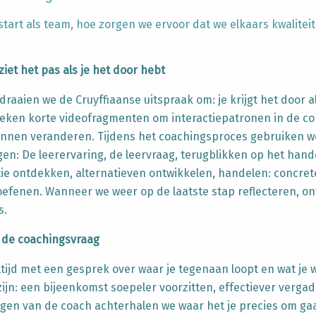
start als team, hoe zorgen we ervoor dat we elkaars kwalite
ziet het pas als je het door hebt
draaien we de Cruyffiaanse uitspraak om: je krijgt het door
a
eken korte videofragmenten om interactiepatronen in de c
kunnen veranderen.
Tijdens het coachingsproces gebruiken we
gen:
De leerervaring, de leervraag, terugblikken op het hand
ie ontdekken, alternatieven ontwikkelen, handelen: concrete
oefenen.
Wanneer we weer op de laatste stap reflecteren, on
s.
 de coachingsvraag
tijd met een gesprek over waar je tegenaan loopt en wat je w
zijn: een bijeenkomst soepeler voorzitten, effectiever verga
gen van de coach achterhalen we waar het je precies om gaa