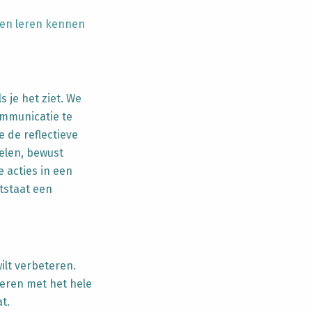
iten leren kennen
ls je het ziet. We
ommunicatie te
 de reflectieve
elen, bewust
 acties in een
tstaat een
ilt verbeteren.
deren met het hele
t.