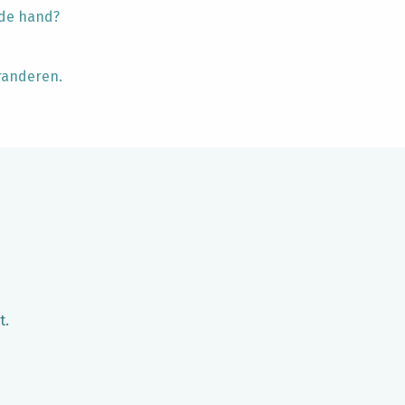
 de hand?
randeren.
t.