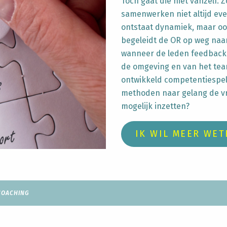
Toch gaat die niet vanzelf.
samenwerken niet altijd eve
ontstaat dynamiek, maar oo
begeleidt de OR op weg naar
wanneer de leden feedback 
de omgeving en van het tea
ontwikkeld competentiespel,
methoden naar gelang de vr
mogelijk inzetten?
IK WIL MEER WET
COACHING