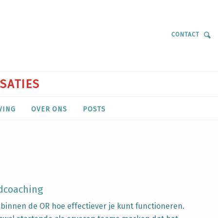
CONTACT
ISATIES
VING
OVER ONS
POSTS
dcoaching
innen de OR hoe effectiever je kunt functioneren.