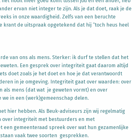
at het nooit meer goed komt tussen jou en een ander, heb
nder ervan niet integer te zijn. Als je dat doet, raak je de
eeks in onze waardigheid. Zelfs van een beruchte
de krant de uitspraak opgetekend dat hij “toch heus heel
rde van ons als mens. Sterker: ik durf te stellen dat het
eweten. Een gesprek over integriteit gaat daarom altijd
ets doet zoals je het doet en hoe je dat verantwoordt
deren in je omgeving. Integriteit gaat over waarden: over
n als mens (dat wat je geweten vormt) en over
e we in een (werk)gemeenschap delen.
 het hier hebben. Als Beuk-adviseurs zijn wij regelmatig
 over integriteit met bestuurders en met
et een gemeenteraad spreek over wat hun gezamenlijke
ntstaan vaak twee soorten gesprekken.