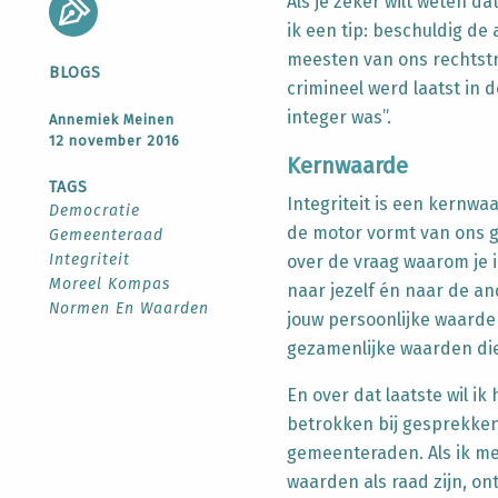
Als je zeker wilt weten d
ik een tip: beschuldig de a
meesten van ons rechtstr
BLOGS
crimineel werd laatst in 
integer was”.
Annemiek Meinen
12 november 2016
Kernwaarde
TAGS
Integriteit is een kernwaa
Democratie
de motor vormt van ons g
Gemeenteraad
Integriteit
over de vraag waarom je i
Moreel Kompas
naar jezelf én naar de an
Normen En Waarden
jouw persoonlijke waarde
gezamenlijke waarden di
En over dat laatste wil ik
betrokken bij gesprekken
gemeenteraden. Als ik m
waarden als raad zijn, o