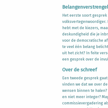
Belangenverstrenge
Het eerste soort gesprek
volksvertegenwoordiger. I
hebt met de kiezers, maar
deskundigheid die je inb
voor de democratische a
te veel één belang belich
uit het zicht? In feite ve
een gesprek over de invul
Over de schreef
Een tweede gesprek gaat 
vinden we dat we over de
wensen binnen te halen? W
en niet meer integer? Mag
commissievergadering als