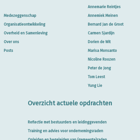
Annemarie Reintjes
Medezeggenschap
Annemiek Meinen
Organisatieontwikkeling
Bernard Jan de Groot
Overheid en Samenleving
Carmen Sjardijn
Over ons
Dorien de Wit
Posts
Marisa Monsanto
Nicoline Roozen
Peter de Jong
Tom Leest
Yung Lie
Overzicht actuele opdrachten
Reflectie met bestuurders en leidinggevenden
Training en advies voor ondernemingsraden
Opleiden en begeleiden van (gemeente)raden