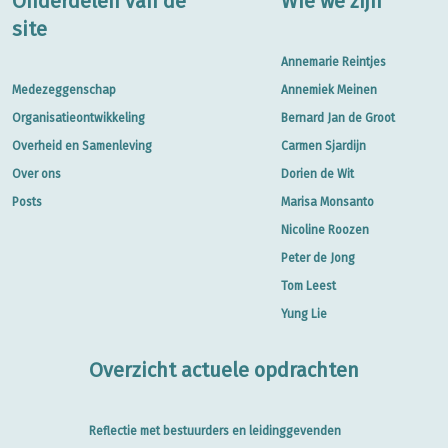
Onderdelen van de
Wie we zijn
site
Annemarie Reintjes
Medezeggenschap
Annemiek Meinen
Organisatieontwikkeling
Bernard Jan de Groot
Overheid en Samenleving
Carmen Sjardijn
Over ons
Dorien de Wit
Posts
Marisa Monsanto
Nicoline Roozen
Peter de Jong
Tom Leest
Yung Lie
Overzicht actuele opdrachten
Reflectie met bestuurders en leidinggevenden