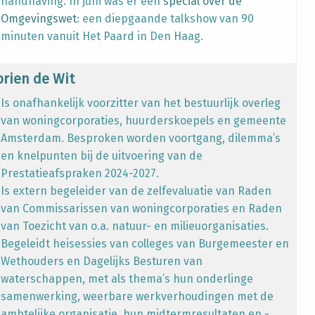
handhaving. In juni was er een
special over de
Omgevingswet
: een diepgaande talkshow van 90
minuten vanuit Het Paard in Den Haag.
orien de Wit
Is onafhankelijk voorzitter van het bestuurlijk overleg
van woningcorporaties, huurderskoepels en gemeente
Amsterdam. Besproken worden voortgang, dilemma’s
en knelpunten bij de uitvoering van de
Prestatieafspraken 2024-2027.
Is extern begeleider van de zelfevaluatie van Raden
van Commissarissen van woningcorporaties en Raden
van Toezicht van o.a. natuur- en milieuorganisaties.
Begeleidt heisessies van colleges van Burgemeester en
Wethouders en Dagelijks Besturen van
waterschappen, met als thema’s hun onderlinge
samenwerking, weerbare werkverhoudingen met de
ambtelijke organisatie, hun midtermresultaten en -