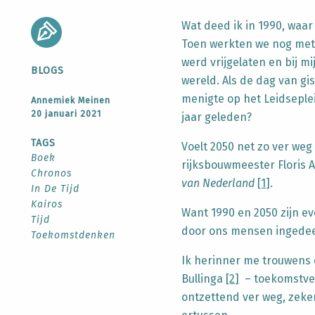
Wat deed ik in 1990, waa
Toen werkten we nog met 
werd vrijgelaten en bij m
BLOGS
wereld. Als de dag van gi
menigte op het Leidseplei
Annemiek Meinen
20 januari 2021
jaar geleden?
TAGS
Voelt 2050 net zo ver weg
Boek
rijksbouwmeester Floris 
Chronos
van Nederland
[1]
.
In De Tijd
Kairos
Want 1990 en 2050 zijn e
Tijd
door ons mensen ingedeel
Toekomstdenken
Ik herinner me trouwens 
Bullinga
[2]
– toekomstver
ontzettend ver weg, zeke