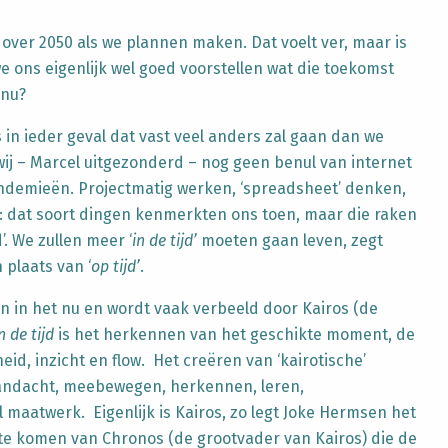
over 2050 als we plannen maken. Dat voelt ver, maar is
 ons eigenlijk wel goed voorstellen wat die toekomst
 nu?
 in ieder geval dat vast veel anders zal gaan dan we
ij – Marcel uitgezonderd – nog geen benul van internet
ndemieën. Projectmatig werken, ‘spreadsheet’ denken,
 dat soort dingen kenmerkten ons toen, maar die raken
’. We zullen meer ‘
in de tijd’
moeten gaan leven, zegt
 plaats van ‘
op tijd’
.
jn in het nu en wordt vaak verbeeld door Kairos (de
n de tijd
is het herkennen van het geschikte moment, de
d, inzicht en flow. Het creëren van ‘kairotische’
andacht, meebewegen, herkennen, leren,
maatwerk. Eigenlijk is Kairos, zo legt Joke Hermsen het
s te komen van Chronos (de grootvader van Kairos) die de