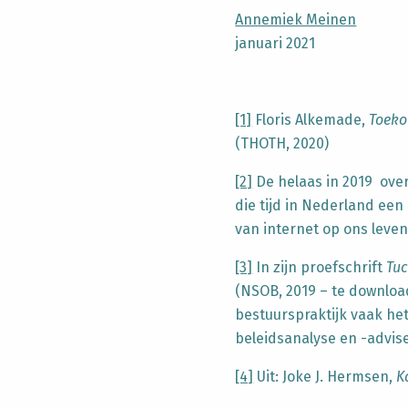
Annemiek Meinen
januari 2021
[1]
Floris Alkemade,
Toeko
(THOTH, 2020)
[2]
De helaas in 2019 over
die tijd in Nederland ee
van internet op ons leven
[3]
In zijn proefschrift
Tuc
(NSOB, 2019 – te downlo
bestuurspraktijk vaak het
beleidsanalyse en -advise
[4]
Uit: Joke J. Hermsen,
K