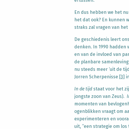
ertussen.
En dus hebben we het nu 
het dat ook? En kunnen we
straks zal vragen van het
De geschiedenis leert ons
denken. In 1990 hadden w
en van de invloed van pa
de planbare samenleving:
nu steeds meer ‘uit de tijd
Jorren Scherpenisse
[3]
in
In de tijd
staat voor het zi
jongste zoon van Zeus).
I
momenten van bevlogenhei
ogenblikken vraagt om a
experimenteren en vooral 
uit, “een strategie om lo