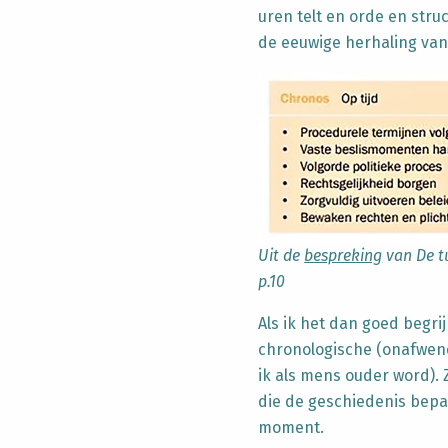
uren telt en orde en str
de eeuwige herhaling van
Uit de
bespreking
van De t
p.10
Als ik het dan goed begrijp
chronologische (onafwen
ik als mens ouder word). 
die de geschiedenis bepaal
moment.