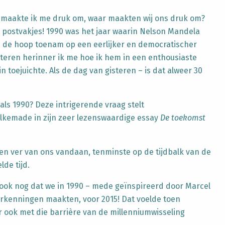
r maakte ik me druk om, waar maakten wij ons druk om?
postvakjes! 1990 was het jaar waarin Nelson Mandela
ij de hoop toenam op een eerlijker en democratischer
steren herinner ik me hoe ik hem in een enthousiaste
n toejuichte. Als de dag van gisteren – is dat alweer 30
 als 1990? Deze intrigerende vraag stelt
Alkemade in zijn zeer lezenswaardige essay
De toekomst
ven ver van ons vandaan, tenminste op de tijdbalk van de
de tijd.
ook nog dat we in 1990 – mede geïnspireerd door Marcel
kenningen maakten, voor 2015! Dat voelde toen
r ook met die barrière van de millenniumwisseling